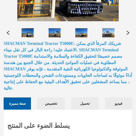
SHACMAN Terminal Tractor T5000E: شريكك المرفأ الذي يمكن
الاعتماد عليه! راحة البال في كل نقل ميناء. SHACMAN Terminal
Tractor T5000E مصمم خصيصًا لتحقيق الكفاءة والسلامة والاستدامة
المطلوبة في عمليات الموانئ الحديثة. من خلال الجمع بين هندسة
SHACMAN الموثوقة والتكنولوجيا الكهربائية النقية المتقدمة ، فإنه يوفر
أداءً موثوقًا به لساحات الحاويات ومستودعات الشحن والمحطات اللوجستية
، مما يساعد المشغلين على تحقيق الأهداف البيئية مع الحفاظ على إنتاجية
عالية.
فيديو
تحميل
تخصيص
صفة مميزة