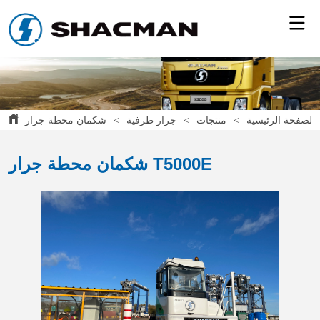
T50
الصفحة الرئيسية
>
منتجات
>
جرار طرفية
>
شكمان محطة جرار T5000E