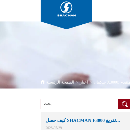
ي متقدم
>
أخبار
>
الصفحة الرئيسية
كيف حصل SHACMAN F3000 تفريغ
الشاحنات مكانهم في التعدين الأفريقية
2026-07-29