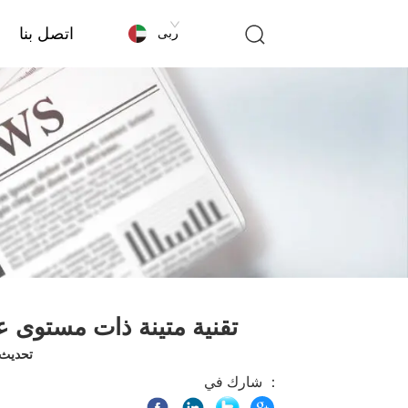
اتصل بنا
عربى
شكمان X3000: تقنية متينة ذات مس
تحديث الوق
شارك في ：