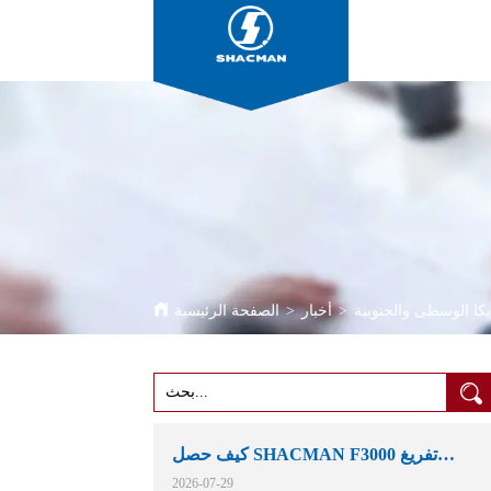
كا الوسطى والجنوبية
>
أخبار
>
الصفحة الرئيسية
كيف حصل SHACMAN F3000 تفريغ
الشاحنات مكانهم في التعدين الأفريقية
2026-07-29