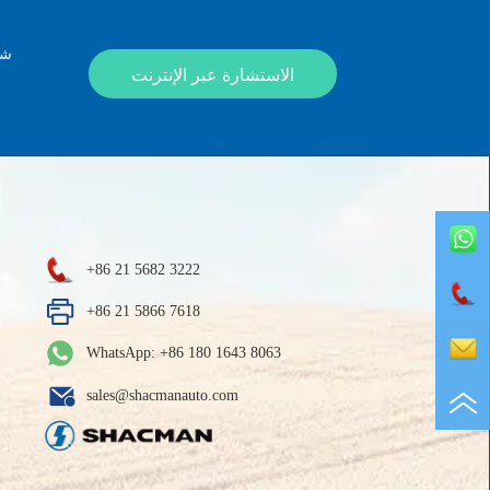
شك
الاستشارة عبر الإنترنت
+86 21 5682 3222
+86 21 5866 7618
WhatsApp: +86 180 1643 8063
sales@shacmanauto.com