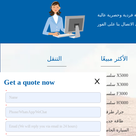
 فردية وحصرية عالية
الأكثر مبيعًا
التنقل
سلسلة X5000
الصفحة الرئيسية
Get a quote now
سلسلة X3000
حول
*
سلسلة F3000
منتجات
سلسلة H3000
أخبار
*
جرار طرفية
اتصل بنا
*
طاقة جديدة
السيارة الخاصة
*