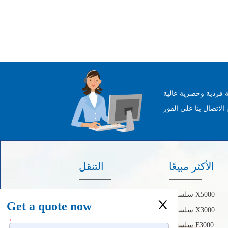
 فردية وحصرية عالية
الأكثر مبيعًا
التنقل
سلسلة X5000
الصفحة الرئيسية
Get a quote now
سلسلة X3000
حول
*
سلسلة F3000
منتجات