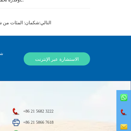
التالي:
شكمان: المئات من شا
شك
الاستشارة عبر الإنترنت
+86 21 5682 3222
+86 21 5866 7618