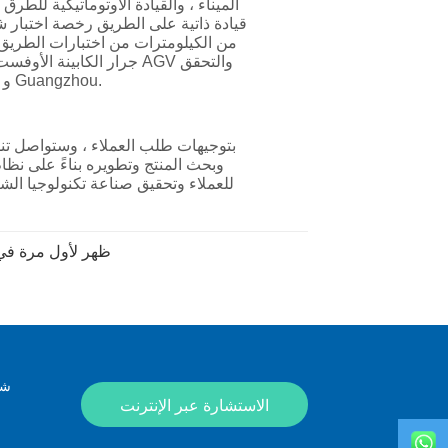
SHACMAN X3000 Along The World - ظهر لأول 
شك
الاستشارة عبر الإنترنت