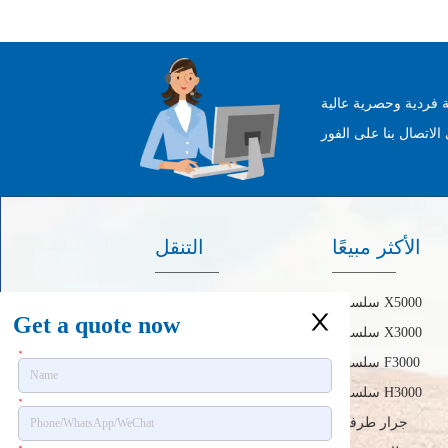
 فردية وحصرية عالية
الأكثر مبيعًا
التنقل
سلسلة X5000
الصفحة الرئيسية
Get a quote now
سلسلة X3000
حول
*
سلسلة F3000
منتجات
سلسلة H3000
أخبار
*
جرار طرفية
اتصل بنا