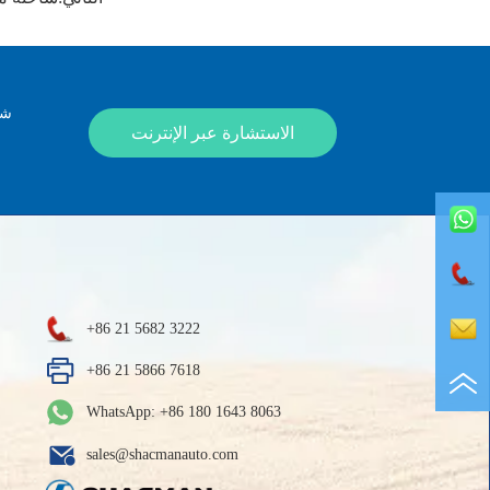
شك
الاستشارة عبر الإنترنت
+86 21 5682 3222
+86 21 5866 7618
WhatsApp: +86 180 1643 8063
sales@shacmanauto.com