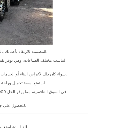
التالي:
شاحنة م