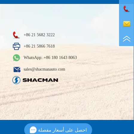
+86 21 5682 3222
+86 21 5866 7618
WhatsApp: +86 180 1643 8063
sales@shacmanauto.com
احصل على أسعار مفصلة