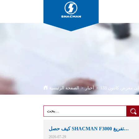
معرض كانتون 133
>
أخبار
>
الصفحة الرئيسية
كيف حصل SHACMAN F3000 تفريغ
الشاحنات مكانهم في التعدين الأفريقية
2026-07-29