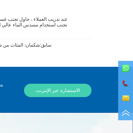
سابق:
شكمان: المئات من شا
شك
الاستشارة عبر الإنترنت